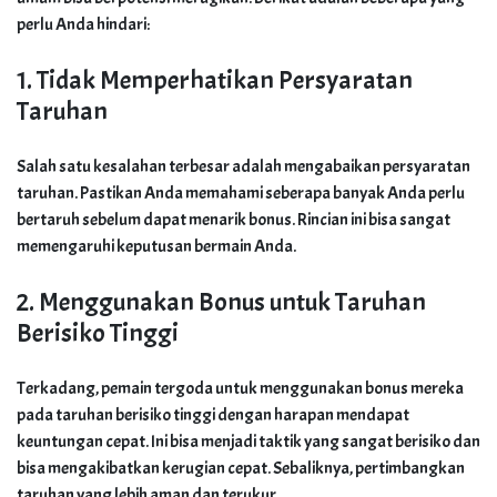
perlu Anda hindari:
1. Tidak Memperhatikan Persyaratan
Taruhan
Salah satu kesalahan terbesar adalah mengabaikan persyaratan
taruhan. Pastikan Anda memahami seberapa banyak Anda perlu
bertaruh sebelum dapat menarik bonus. Rincian ini bisa sangat
memengaruhi keputusan bermain Anda.
2. Menggunakan Bonus untuk Taruhan
Berisiko Tinggi
Terkadang, pemain tergoda untuk menggunakan bonus mereka
pada taruhan berisiko tinggi dengan harapan mendapat
keuntungan cepat. Ini bisa menjadi taktik yang sangat berisiko dan
bisa mengakibatkan kerugian cepat. Sebaliknya, pertimbangkan
taruhan yang lebih aman dan terukur.