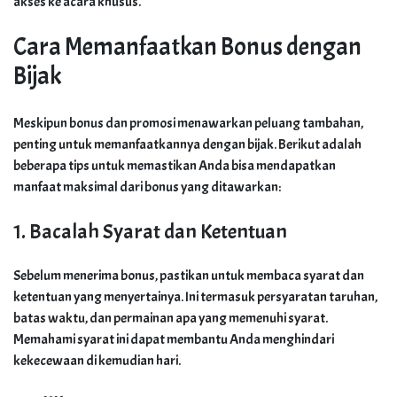
akses ke acara khusus.
Cara Memanfaatkan Bonus dengan
Bijak
Meskipun bonus dan promosi menawarkan peluang tambahan,
penting untuk memanfaatkannya dengan bijak. Berikut adalah
beberapa tips untuk memastikan Anda bisa mendapatkan
manfaat maksimal dari bonus yang ditawarkan:
1. Bacalah Syarat dan Ketentuan
Sebelum menerima bonus, pastikan untuk membaca syarat dan
ketentuan yang menyertainya. Ini termasuk persyaratan taruhan,
batas waktu, dan permainan apa yang memenuhi syarat.
Memahami syarat ini dapat membantu Anda menghindari
kekecewaan di kemudian hari.