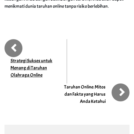
menikmati dunia taruhan online tanpa risiko berlebihan.
Strategi Sukses untuk
Menang di Taruhan
Olahraga Online
Taruhan Online: Mitos
dan Fakta yang Harus
Anda Ketahui