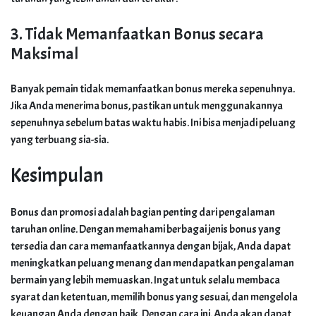
3. Tidak Memanfaatkan Bonus secara
Maksimal
Banyak pemain tidak memanfaatkan bonus mereka sepenuhnya.
Jika Anda menerima bonus, pastikan untuk menggunakannya
sepenuhnya sebelum batas waktu habis. Ini bisa menjadi peluang
yang terbuang sia-sia.
Kesimpulan
Bonus dan promosi adalah bagian penting dari pengalaman
taruhan online. Dengan memahami berbagai jenis bonus yang
tersedia dan cara memanfaatkannya dengan bijak, Anda dapat
meningkatkan peluang menang dan mendapatkan pengalaman
bermain yang lebih memuaskan. Ingat untuk selalu membaca
syarat dan ketentuan, memilih bonus yang sesuai, dan mengelola
keuangan Anda dengan baik. Dengan cara ini, Anda akan dapat