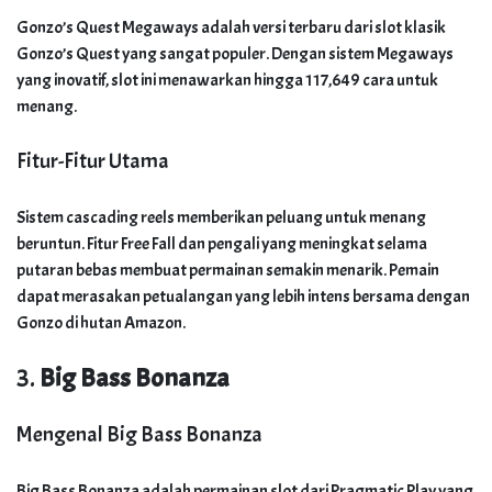
Gonzo’s Quest Megaways adalah versi terbaru dari slot klasik
Gonzo’s Quest yang sangat populer. Dengan sistem Megaways
yang inovatif, slot ini menawarkan hingga 117,649 cara untuk
menang.
Fitur-Fitur Utama
Sistem cascading reels memberikan peluang untuk menang
beruntun. Fitur Free Fall dan pengali yang meningkat selama
putaran bebas membuat permainan semakin menarik. Pemain
dapat merasakan petualangan yang lebih intens bersama dengan
Gonzo di hutan Amazon.
3.
Big Bass Bonanza
Mengenal Big Bass Bonanza
Big Bass Bonanza adalah permainan slot dari Pragmatic Play yang