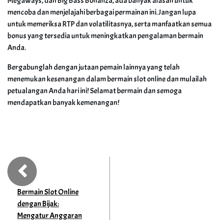
Megaways, dan Big Bass Bonanza, ada banyak alasan untuk
mencoba dan menjelajahi berbagai permainan ini. Jangan lupa
untuk memeriksa RTP dan volatilitasnya, serta manfaatkan semua
bonus yang tersedia untuk meningkatkan pengalaman bermain
Anda.
Bergabunglah dengan jutaan pemain lainnya yang telah
menemukan kesenangan dalam bermain slot online dan mulailah
petualangan Anda hari ini! Selamat bermain dan semoga
mendapatkan banyak kemenangan!
Bermain Slot Online
dengan Bijak:
Mengatur Anggaran