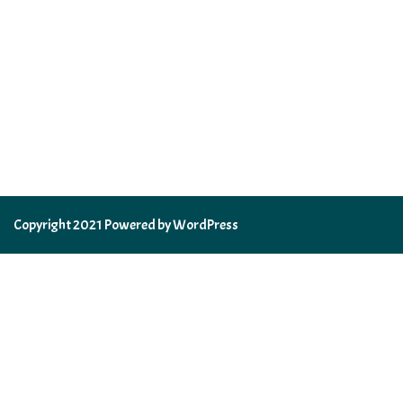
Copyright 2021 Powered by WordPress