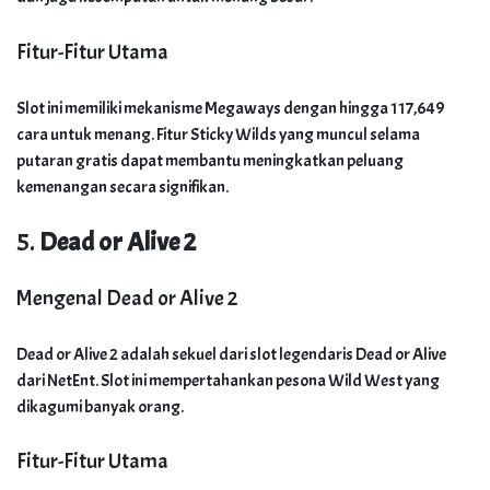
Fitur-Fitur Utama
Slot ini memiliki mekanisme Megaways dengan hingga 117,649
cara untuk menang. Fitur Sticky Wilds yang muncul selama
putaran gratis dapat membantu meningkatkan peluang
kemenangan secara signifikan.
5.
Dead or Alive 2
Mengenal Dead or Alive 2
Dead or Alive 2 adalah sekuel dari slot legendaris Dead or Alive
dari NetEnt. Slot ini mempertahankan pesona Wild West yang
dikagumi banyak orang.
Fitur-Fitur Utama