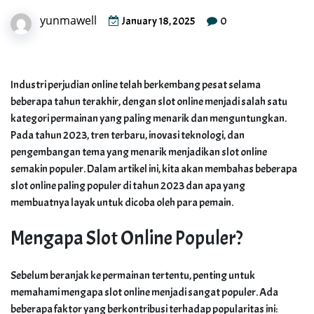
yunmawell
0
January 18, 2025
Industri perjudian online telah berkembang pesat selama
beberapa tahun terakhir, dengan slot online menjadi salah satu
kategori permainan yang paling menarik dan menguntungkan.
Pada tahun 2023, tren terbaru, inovasi teknologi, dan
pengembangan tema yang menarik menjadikan slot online
semakin populer. Dalam artikel ini, kita akan membahas beberapa
slot online paling populer di tahun 2023 dan apa yang
membuatnya layak untuk dicoba oleh para pemain.
Mengapa Slot Online Populer?
Sebelum beranjak ke permainan tertentu, penting untuk
memahami mengapa slot online menjadi sangat populer. Ada
beberapa faktor yang berkontribusi terhadap popularitas ini: