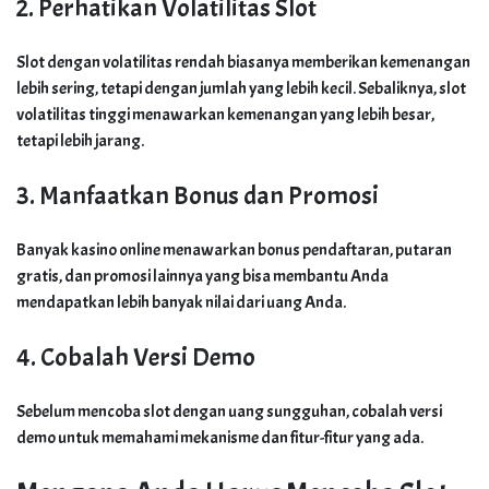
2. Perhatikan Volatilitas Slot
Slot dengan volatilitas rendah biasanya memberikan kemenangan
lebih sering, tetapi dengan jumlah yang lebih kecil. Sebaliknya, slot
volatilitas tinggi menawarkan kemenangan yang lebih besar,
tetapi lebih jarang.
3. Manfaatkan Bonus dan Promosi
Banyak kasino online menawarkan bonus pendaftaran, putaran
gratis, dan promosi lainnya yang bisa membantu Anda
mendapatkan lebih banyak nilai dari uang Anda.
4. Cobalah Versi Demo
Sebelum mencoba slot dengan uang sungguhan, cobalah versi
demo untuk memahami mekanisme dan fitur-fitur yang ada.