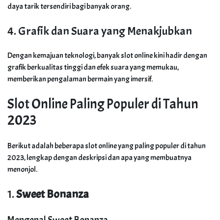
daya tarik tersendiri bagi banyak orang.
4. Grafik dan Suara yang Menakjubkan
Dengan kemajuan teknologi, banyak slot online kini hadir dengan
grafik berkualitas tinggi dan efek suara yang memukau,
memberikan pengalaman bermain yang imersif.
Slot Online Paling Populer di Tahun
2023
Berikut adalah beberapa slot online yang paling populer di tahun
2023, lengkap dengan deskripsi dan apa yang membuatnya
menonjol.
1.
Sweet Bonanza
Mengenal Sweet Bonanza