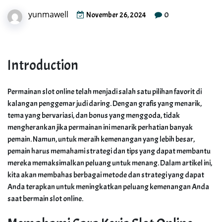
yunmawell
0
November 26, 2024
Introduction
Permainan slot online telah menjadi salah satu pilihan favorit di
kalangan penggemar judi daring. Dengan grafis yang menarik,
tema yang bervariasi, dan bonus yang menggoda, tidak
mengherankan jika permainan ini menarik perhatian banyak
pemain. Namun, untuk meraih kemenangan yang lebih besar,
pemain harus memahami strategi dan tips yang dapat membantu
mereka memaksimalkan peluang untuk menang. Dalam artikel ini,
kita akan membahas berbagai metode dan strategi yang dapat
Anda terapkan untuk meningkatkan peluang kemenangan Anda
saat bermain slot online.