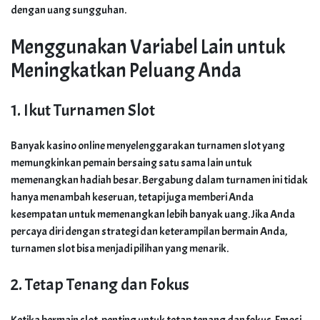
dengan uang sungguhan.
Menggunakan Variabel Lain untuk
Meningkatkan Peluang Anda
1. Ikut Turnamen Slot
Banyak kasino online menyelenggarakan turnamen slot yang
memungkinkan pemain bersaing satu sama lain untuk
memenangkan hadiah besar. Bergabung dalam turnamen ini tidak
hanya menambah keseruan, tetapi juga memberi Anda
kesempatan untuk memenangkan lebih banyak uang. Jika Anda
percaya diri dengan strategi dan keterampilan bermain Anda,
turnamen slot bisa menjadi pilihan yang menarik.
2. Tetap Tenang dan Fokus
Ketika bermain slot, penting untuk tetap tenang dan fokus. Emosi