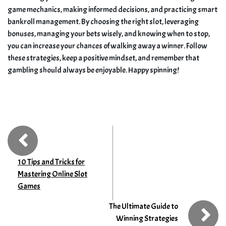
game mechanics, making informed decisions, and practicing smart
bankroll management. By choosing the right slot, leveraging
bonuses, managing your bets wisely, and knowing when to stop,
you can increase your chances of walking away a winner. Follow
these strategies, keep a positive mindset, and remember that
gambling should always be enjoyable. Happy spinning!
10 Tips and Tricks for
Mastering Online Slot
Games
The Ultimate Guide to
Winning Strategies