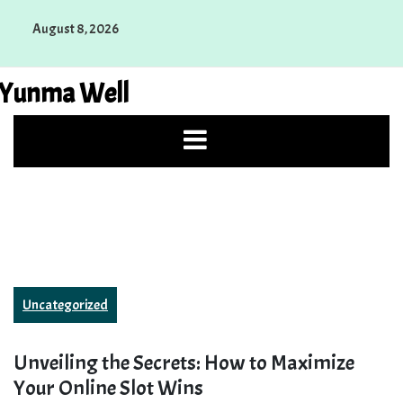
Skip
August 8, 2026
to
content
Yunma Well
Uncategorized
Unveiling the Secrets: How to Maximize
Your Online Slot Wins