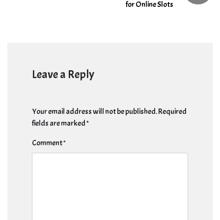
for Online Slots
Leave a Reply
Your email address will not be published.
Required
fields are marked
*
Comment
*