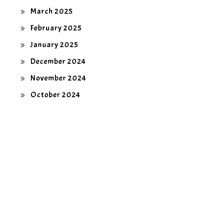
March 2025
February 2025
January 2025
December 2024
November 2024
October 2024