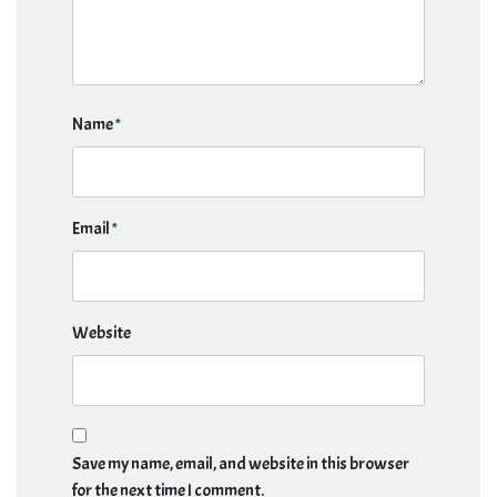
Name
*
Email
*
Website
Save my name, email, and website in this browser
for the next time I comment.