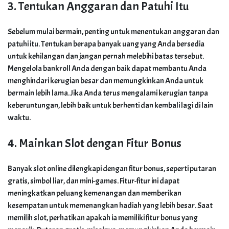
3. Tentukan Anggaran dan Patuhi Itu
Sebelum mulai bermain, penting untuk menentukan anggaran dan
patuhi itu. Tentukan berapa banyak uang yang Anda bersedia
untuk kehilangan dan jangan pernah melebihi batas tersebut.
Mengelola bankroll Anda dengan baik dapat membantu Anda
menghindari kerugian besar dan memungkinkan Anda untuk
bermain lebih lama. Jika Anda terus mengalami kerugian tanpa
keberuntungan, lebih baik untuk berhenti dan kembali lagi di lain
waktu.
4. Mainkan Slot dengan Fitur Bonus
Banyak slot online dilengkapi dengan fitur bonus, seperti putaran
gratis, simbol liar, dan mini-games. Fitur-fitur ini dapat
meningkatkan peluang kemenangan dan memberikan
kesempatan untuk memenangkan hadiah yang lebih besar. Saat
memilih slot, perhatikan apakah ia memiliki fitur bonus yang