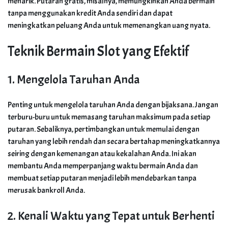
menarik. Putaran gratis, misalnya, memungkinkan Anda bermain
tanpa menggunakan kredit Anda sendiri dan dapat
meningkatkan peluang Anda untuk memenangkan uang nyata.
Teknik Bermain Slot yang Efektif
1. Mengelola Taruhan Anda
Penting untuk mengelola taruhan Anda dengan bijaksana. Jangan
terburu-buru untuk memasang taruhan maksimum pada setiap
putaran. Sebaliknya, pertimbangkan untuk memulai dengan
taruhan yang lebih rendah dan secara bertahap meningkatkannya
seiring dengan kemenangan atau kekalahan Anda. Ini akan
membantu Anda memperpanjang waktu bermain Anda dan
membuat setiap putaran menjadi lebih mendebarkan tanpa
merusak bankroll Anda.
2. Kenali Waktu yang Tepat untuk Berhenti