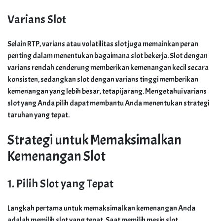
Varians Slot
Selain RTP, varians atau volatilitas slot juga memainkan peran
penting dalam menentukan bagaimana slot bekerja. Slot dengan
varians rendah cenderung memberikan kemenangan kecil secara
konsisten, sedangkan slot dengan varians tinggi memberikan
kemenangan yang lebih besar, tetapi jarang. Mengetahui varians
slot yang Anda pilih dapat membantu Anda menentukan strategi
taruhan yang tepat.
Strategi untuk Memaksimalkan
Kemenangan Slot
1. Pilih Slot yang Tepat
Langkah pertama untuk memaksimalkan kemenangan Anda
adalah memilih slot yang tepat. Saat memilih mesin slot,